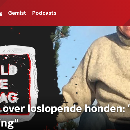
g
Gemist
Podcasts
 over loslopende honden: 
ing"