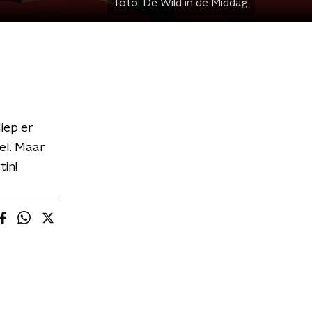
foto:
De Wild in de Middag
liep er
el. Maar
in!