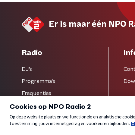
Er is maar één NPO R
Radio
Inf
DJ’s
Cont
Programma's
Dow
Frequenties
Algemene voorwaarden
Privacybeleid