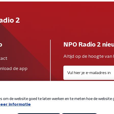
adio 2
o
NPO Radio 2 nie
Altijd op de hoogte van 
act
nload de app