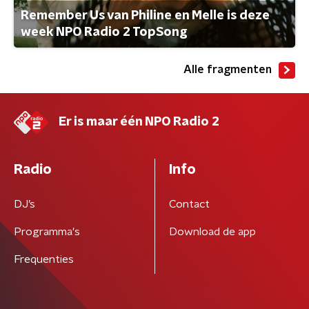
Remember Us van Philine en Melle is deze
week NPO Radio 2 TopSong
Alle fragmenten
Er is maar één NPO Radio 2
Radio
Info
DJ’s
Contact
Programma's
Download de app
Frequenties