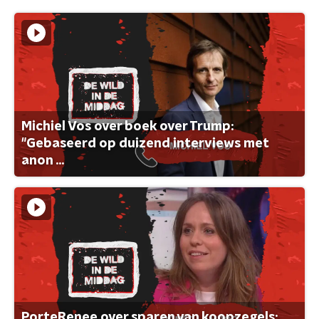
Michiel Vos over boek over Trump:
"Gebaseerd op duizend interviews met
anon ...
PorteRenee over sparen van koopzegels: