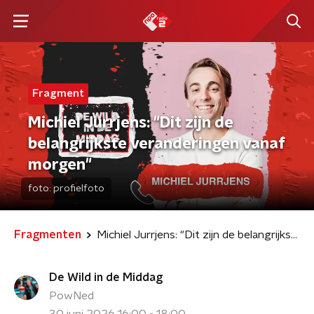
Fragment
Michiel Jurrjens: "Dit zijn de
belangrijkste veranderingen vanaf
morgen"
foto:
profielfoto
Fragmenten
Michiel Jurrjens: "Dit zijn de belangrijkste veranderingen vanaf morgen"
De Wild in de Middag
PowNed