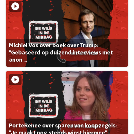
Michiel Vos over boek over Trump:
"Gebaseerd op duizend interviews met
anon ...
PorteRenee over sparen van koopzegels:
"Je maakt nog steeds winst hiermee"