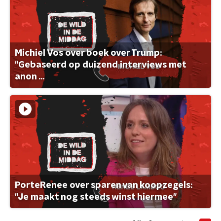
Michiel Vos over boek over Trump:
"Gebaseerd op duizend interviews met
anon ...
PorteRenee over sparen van koopzegels:
"Je maakt nog steeds winst hiermee"