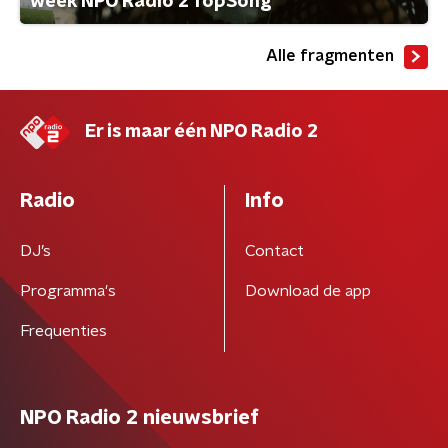
week NPO Radio 2 TopSong
Alle fragmenten
Er is maar één NPO Radio 2
Radio
Info
DJ’s
Contact
Programma's
Download de app
Frequenties
NPO Radio 2 nieuwsbrief