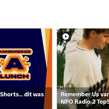
Shorts... dit was
Remember Us van 
NPO Radio 2 Top