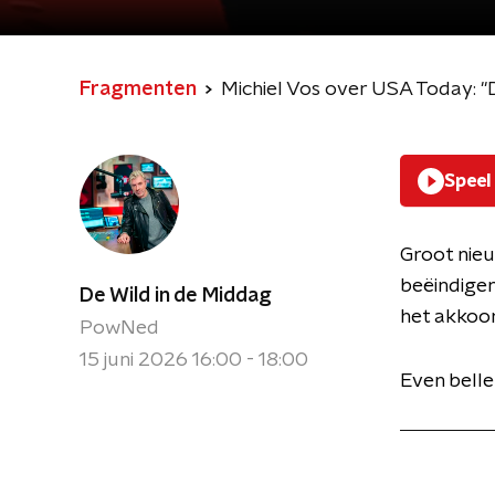
Fragmenten
Michiel Vos over USA Today: "D
Speel
Groot nieu
beëindigen
De Wild in de Middag
het akkoo
PowNed
15 juni 2026 16:00 - 18:00
Even bell