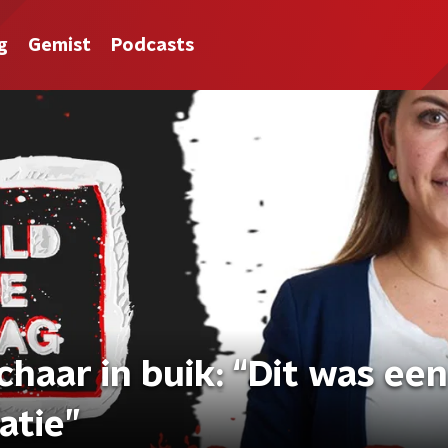
g
Gemist
Podcasts
chaar in buik: “Dit was een
atie”