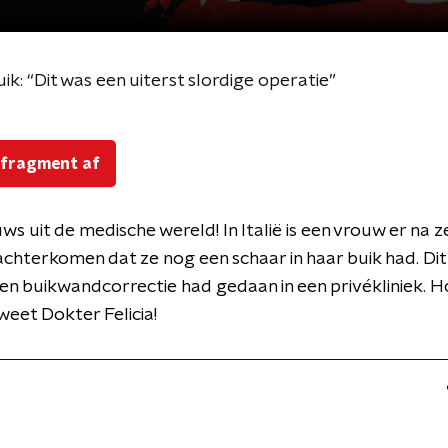
uik: “Dit was een uiterst slordige operatie”
 fragment af
uws uit de medische wereld! In Italië is een vrouw er na 
hterkomen dat ze nog een schaar in haar buik had. Di
en buikwandcorrectie had gedaan in een privékliniek. H
eet Dokter Felicia!