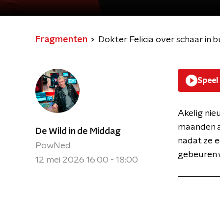
Fragmenten
Dokter Felicia over schaar in b
Speel
Akelig nie
maanden ac
De Wild in de Middag
nadat ze e
PowNed
gebeuren w
12 mei 2026 16:00 - 18:00