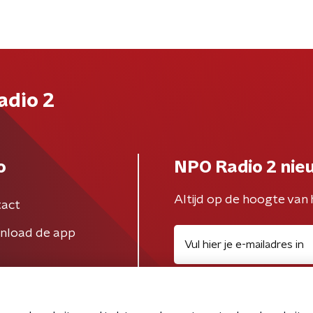
adio 2
o
NPO Radio 2 nie
Altijd op de hoogte van 
act
nload de app