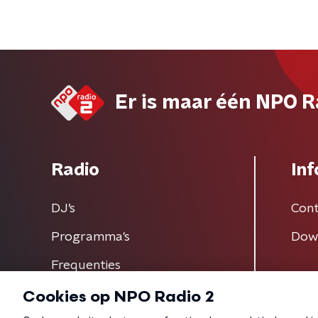
Er is maar één NPO R
Radio
Inf
DJ’s
Cont
Programma's
Dow
Frequenties