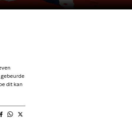
zeven
t gebeurde
oe dit kan