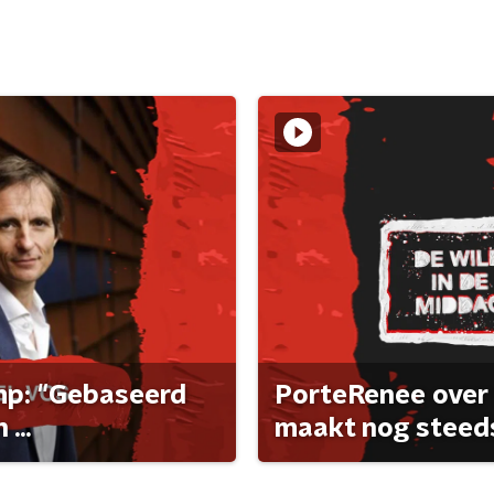
ump: "Gebaseerd
PorteRenee over 
...
maakt nog steeds