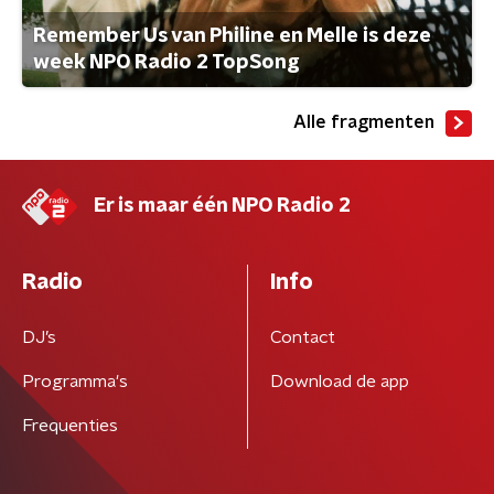
Remember Us van Philine en Melle is deze
week NPO Radio 2 TopSong
Alle fragmenten
Er is maar één NPO Radio 2
Radio
Info
DJ’s
Contact
Programma's
Download de app
Frequenties