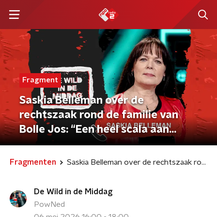
Fragment
Saskia Belleman over de
rechtszaak rond de familie van
Bolle Jos: “Een heel scala aan
afluisterapparatuur”
Fragmenten
Saskia Belleman over de rechtszaak rond de familie van Bolle Jos: “Een heel scala aan afluisterapparatuur”
De Wild in de Middag
PowNed