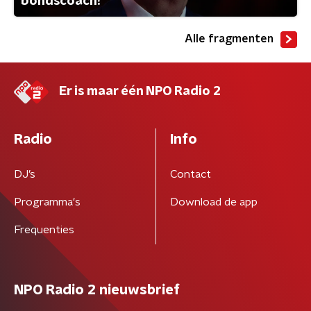
bondscoach?
Alle fragmenten
Er is maar één NPO Radio 2
Radio
Info
DJ’s
Contact
Programma's
Download de app
Frequenties
NPO Radio 2 nieuwsbrief