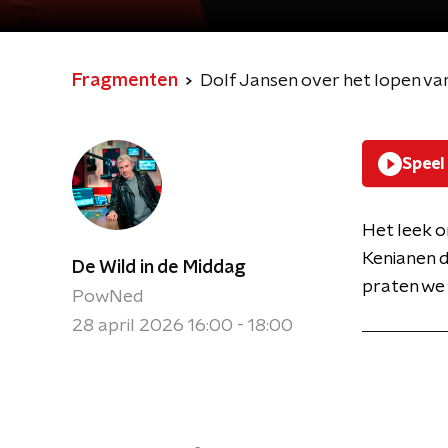
Fragmenten
Dolf Jansen over het lopen v
Speel
Het leek o
Kenianen d
De Wild in de Middag
praten we 
PowNed
28 april 2026 16:00 - 18:00