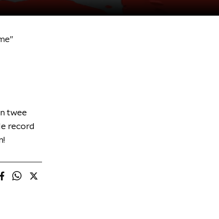
 me”
en twee
le record
n!