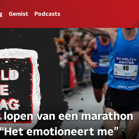
g
Gemist
Podcasts
t lopen van een marathon
 “Het emotioneert me”