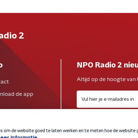
adio 2
o
NPO Radio 2 nie
Altijd op de hoogte van 
act
nload de app