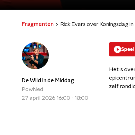
Fragmenten
Rick Evers over Koningsdag i
Speel
Het is over
epicentrum
De Wild in de Middag
zelf rondl
PowNed
27 april 2026 16:00 - 18:00