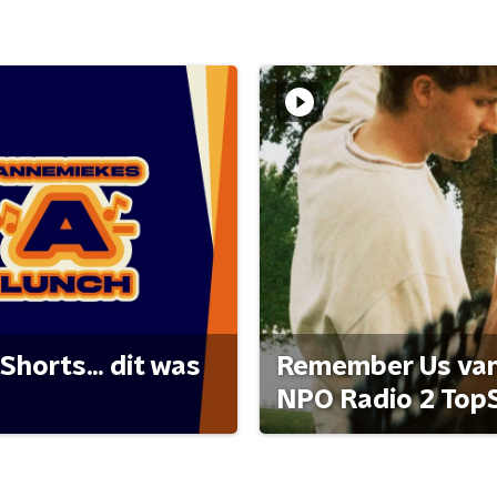
Shorts... dit was
Remember Us van 
NPO Radio 2 Top