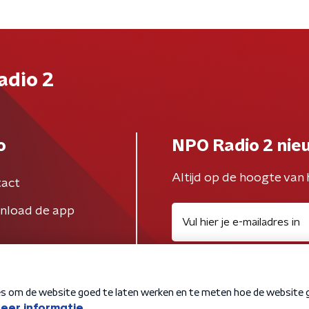
adio 2
o
NPO Radio 2 nie
Altijd op de hoogte van 
act
nload de app