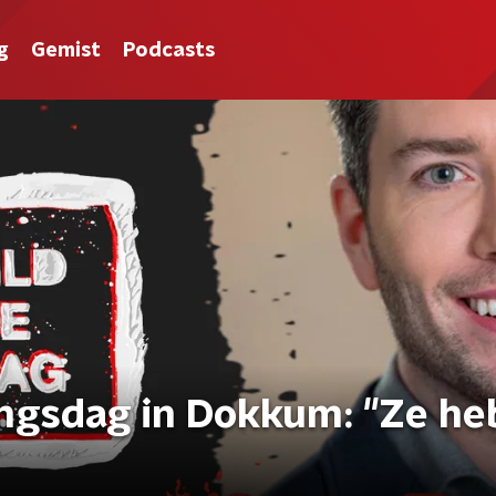
g
Gemist
Podcasts
ingsdag in Dokkum: "Ze h