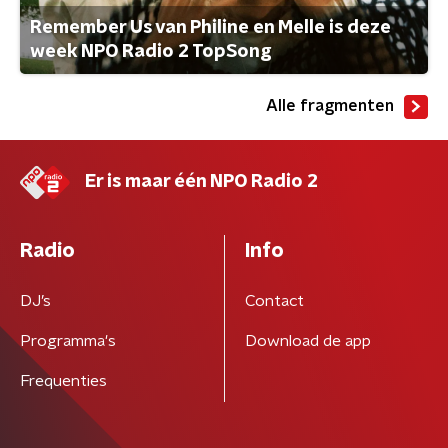
Remember Us van Philine en Melle is deze
week NPO Radio 2 TopSong
Alle fragmenten
Er is maar één NPO Radio 2
Radio
Info
DJ’s
Contact
Programma's
Download de app
Frequenties