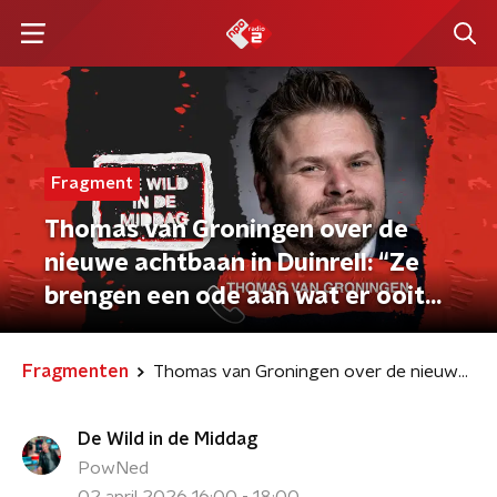
Fragment
Thomas van Groningen over de
nieuwe achtbaan in Duinrell: “Ze
brengen een ode aan wat er ooit
stond”
Fragmenten
Thomas van Groningen over de nieuwe achtbaan in Duinrell: “Ze brengen een ode aan wat er ooit stond”
De Wild in de Middag
PowNed