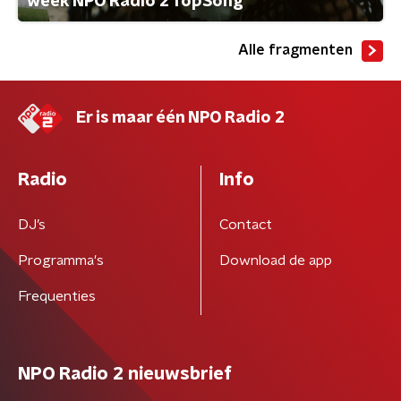
week NPO Radio 2 TopSong
Alle fragmenten
Er is maar één NPO Radio 2
Radio
Info
DJ’s
Contact
Programma's
Download de app
Frequenties
NPO Radio 2 nieuwsbrief