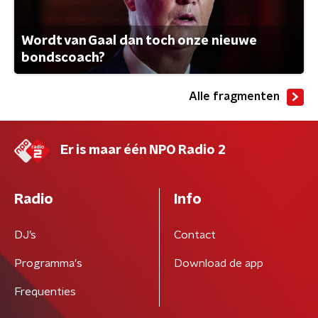
Wordt van Gaal dan toch onze nieuwe
bondscoach?
Alle fragmenten
Er is maar één NPO Radio 2
Radio
Info
DJ’s
Contact
Programma's
Download de app
Frequenties