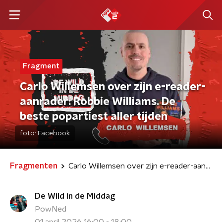
Fragment
Carlo Willemsen over zijn e-reader-
aanrader: Robbie Williams. De
beste popartiest aller tijden
foto:
Facebook
Fragmenten
Carlo Willemsen over zijn e-reader-aanrader: Robbie Williams. De beste popartiest aller tijden
De Wild in de Middag
PowNed