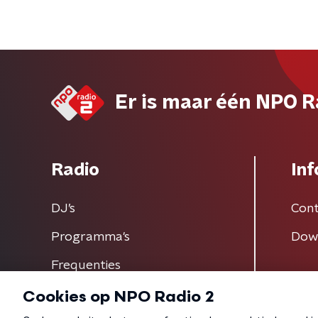
Er is maar één NPO R
Radio
Inf
DJ’s
Cont
Programma's
Dow
Frequenties