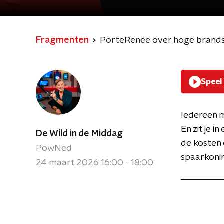
Fragmenten
PorteRenee over hoge brandst
Speel
Iedereen m
En zit je 
De Wild in de Middag
de kosten 
PowNed
spaarkoni
24 maart 2026 16:00 - 18:00