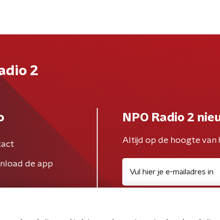
adio 2
o
NPO Radio 2 nie
Altijd op de hoogte van 
act
nload de app