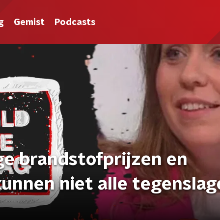
g
Gemist
Podcasts
e brandstofprijzen en
kunnen niet alle tegensla