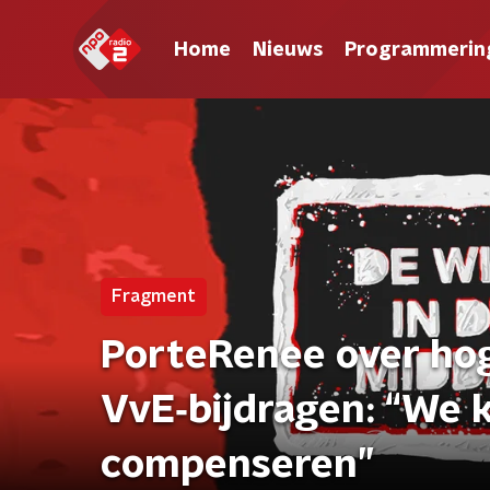
Home
Nieuws
Programmerin
Fragment
PorteRenee over hog
VvE‑bijdragen: “We 
compenseren”