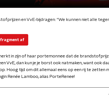
ofprijzen en VvE‑bijdragen: “We kunnen niet alle teg
 fragment af
erkt in zijn of haar portemonnee dat de brandstofprijze
in een VvE, dan kun je je borst ook natmaken, want ook da
op. Hoog tijd om dit allemaal eens op een rij te zetten 
ngin Renée Lamboo, alias PorteRenee!