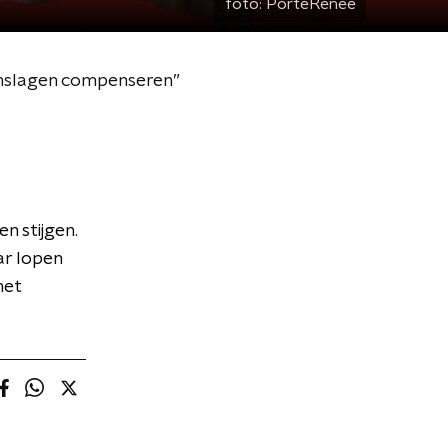
foto:
PorteRenee
enslagen compenseren”
n stijgen.
ar lopen
met