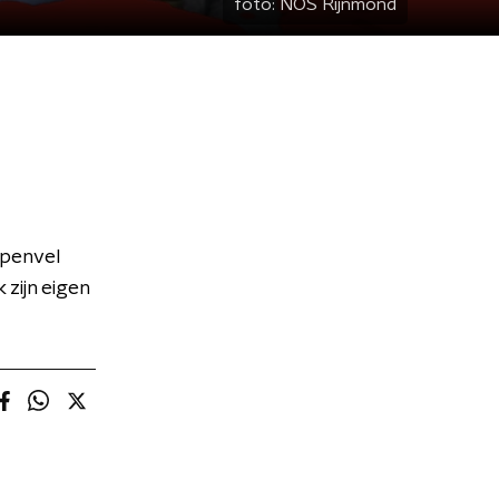
foto:
NOS Rijnmond
ppenvel
 zijn eigen