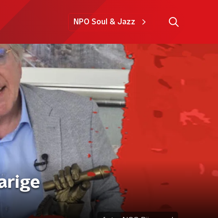
NPO Soul & Jazz
arige