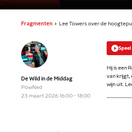
Fragmenten
Lee Towers over de hoogtepunten 
Speel
Hij is een
van krijgt,
De Wild in de Middag
wijn uit. L
PowNed
23 maart 2026 16:00 - 18:00