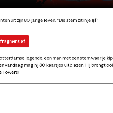
uit zijn 80-jarige leven: “Die stem zit in je lijf”
 fragment af
 Rotterdamse legende, een man met een stem waar je ki
 en vandaag mag hij 80 kaarsjes uitblazen. Hij brengt ook
ee Towers!