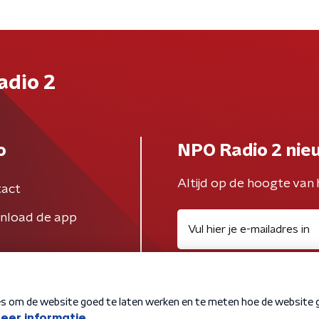
adio 2
o
NPO Radio 2 nie
Altijd op de hoogte van 
act
nload de app