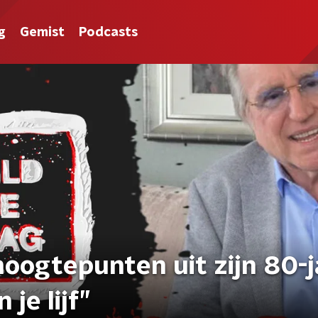
g
Gemist
Podcasts
oogtepunten uit zijn 80-j
 je lijf”