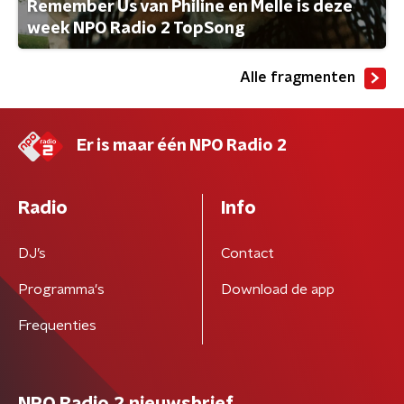
Remember Us van Philine en Melle is deze
week NPO Radio 2 TopSong
Alle fragmenten
Er is maar één NPO Radio 2
Radio
Info
DJ’s
Contact
Programma's
Download de app
Frequenties