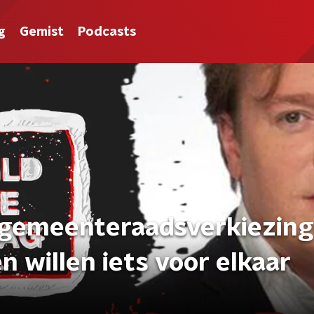
g
Gemist
Podcasts
 gemeenteraadsverkiezing
en willen iets voor elkaar