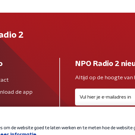
adio 2
o
NPO Radio 2 nie
Altijd op de hoogte van 
act
nload de app