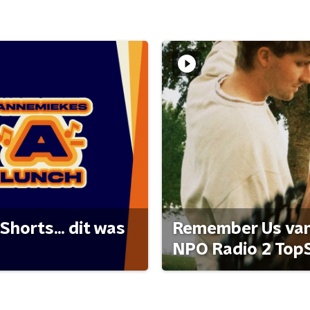
Shorts... dit was
Remember Us van 
NPO Radio 2 Top