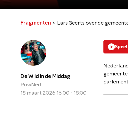
Fragmenten
Lars Geerts over de gemeentera
Speel
Nederland
gemeentera
De Wild in de Middag
parlement
PowNed
18 maart 2026 16:00 - 18:00