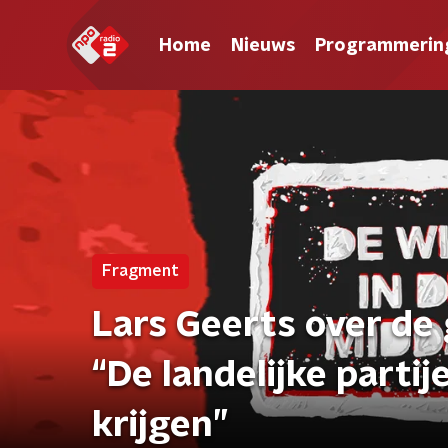
Home
Nieuws
Programmerin
Fragment
Lars Geerts over de
“De landelijke partij
krijgen”