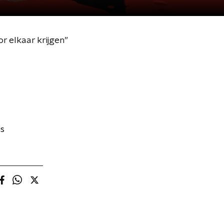
r elkaar krijgen”
is