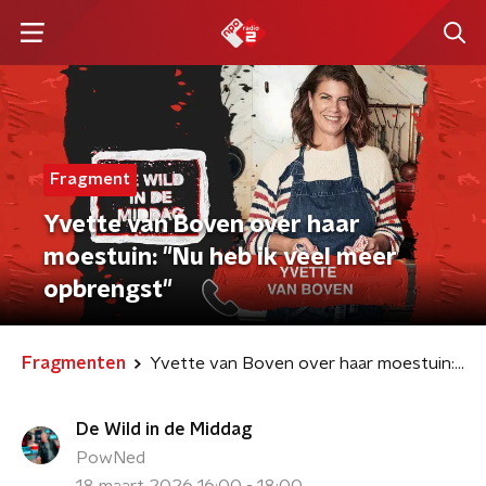
Fragment
Yvette van Boven over haar
moestuin: "Nu heb ik veel meer
opbrengst"
Fragmenten
Yvette van Boven over haar moestuin: "Nu heb ik veel meer opbrengst"
De Wild in de Middag
PowNed