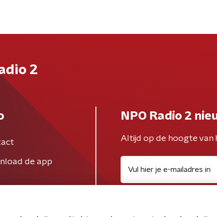
adio 2
o
NPO Radio 2 nie
Altijd op de hoogte van 
act
nload de app