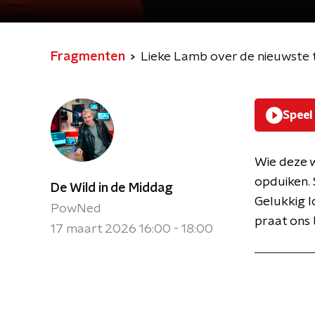
Fragmenten
Lieke Lamb over de nieuwste tr
Speel
Wie deze w
opduiken. 
De Wild in de Middag
Gelukkig 
PowNed
praat ons b
17 maart 2026 16:00 - 18:00