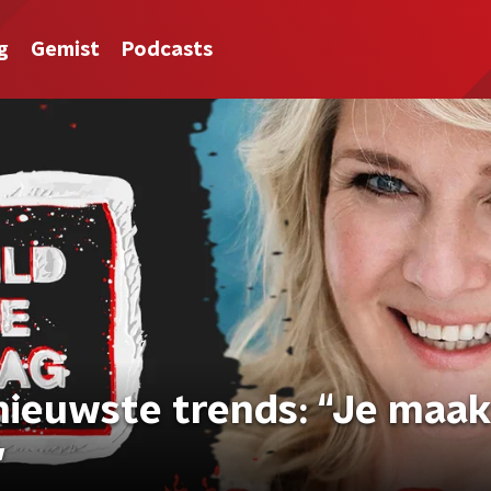
g
Gemist
Podcasts
nieuwste trends: “Je maak
”