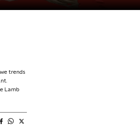
uwe trends
nt.
eke Lamb