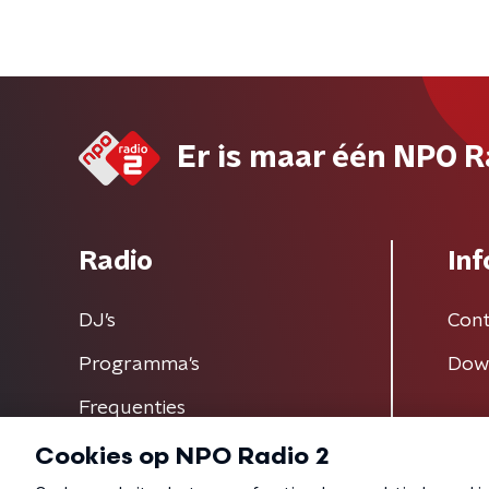
Er is maar één NPO R
Radio
Inf
DJ’s
Cont
Programma's
Dow
Frequenties