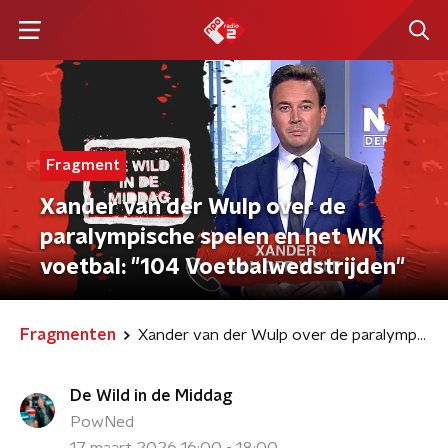
Fragment
Xander van der Wulp over de
paralympische spelen en het WK
voetbal: "104 Voetbalwedstrijden"
Fragmenten
Xander van der Wulp over de paralympische spelen en het WK voetbal: "104 Voetbalwedstrijden"
De Wild in de Middag
PowNed