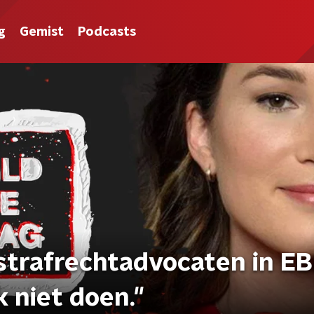
g
Gemist
Podcasts
strafrechtadvocaten in EBI
 niet doen."