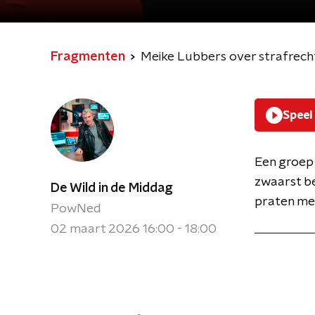
Fragmenten
Meike Lubbers over strafrecht
Speel
Een groep
zwaarst be
De Wild in de Middag
praten me
PowNed
02 maart 2026 16:00 - 18:00