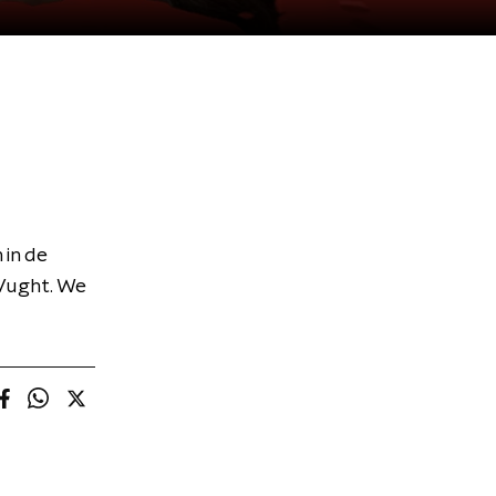
in de
 Vught. We