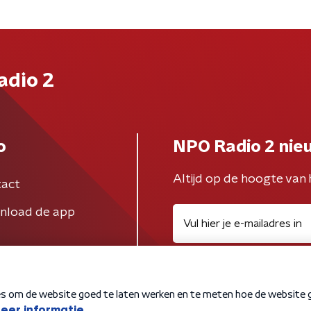
adio 2
o
NPO Radio 2 nie
Altijd op de hoogte van 
act
nload de app