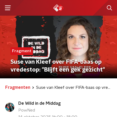
Fragment
Suse van Kleef over FIFA-baas op
vredestop: "Blijft een gek gezicht"
Fragmenten
Suse van Kleef over FIFA-baas op vredestop: "Blijft een gek gezicht"
De Wild in de Middag
PowNed