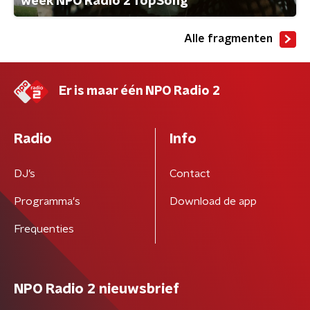
week NPO Radio 2 TopSong
Alle fragmenten
Er is maar één NPO Radio 2
Radio
Info
DJ’s
Contact
Programma's
Download de app
Frequenties
NPO Radio 2 nieuwsbrief