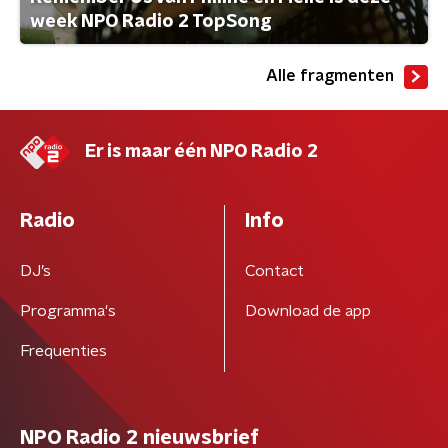
week NPO Radio 2 TopSong
Alle fragmenten
Er is maar één NPO Radio 2
Radio
Info
DJ’s
Contact
Programma's
Download de app
Frequenties
NPO Radio 2 nieuwsbrief