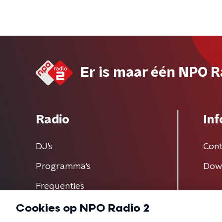
Er is maar één NPO R
Radio
Inf
DJ’s
Cont
Programma's
Dow
Frequenties