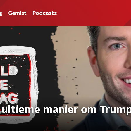
g
Gemist
Podcasts
 de ultieme manier om Trum