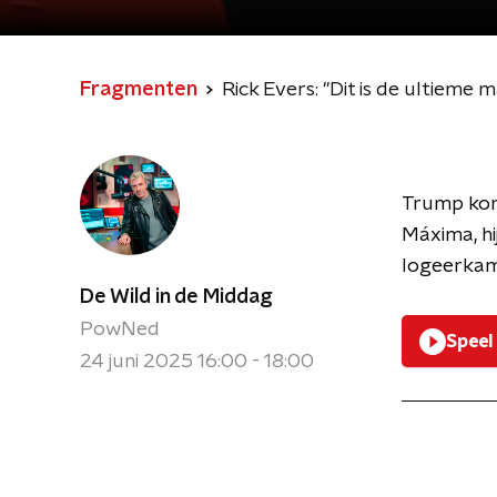
Fragmenten
Rick Evers: ''Dit is de ultieme
Trump komt
Máxima, hi
logeerkame
De Wild in de Middag
PowNed
Speel
24 juni 2025 16:00 - 18:00