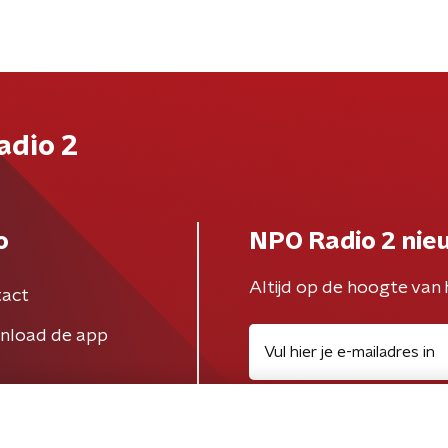
adio 2
o
NPO Radio 2 nie
Altijd op de hoogte van 
act
nload de app