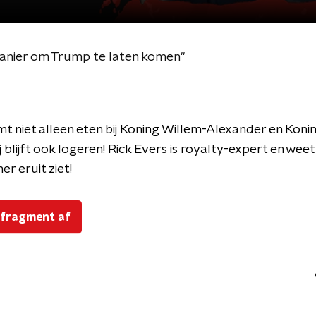
 manier om Trump te laten komen''
 niet alleen eten bij Koning Willem-Alexander en Konin
j blijft ook logeren! Rick Evers is royalty-expert en wee
r eruit ziet!
 fragment af