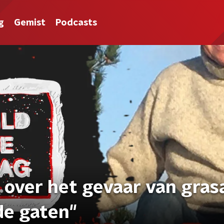
g
Gemist
Podcasts
 over het gevaar van gras
 de gaten"