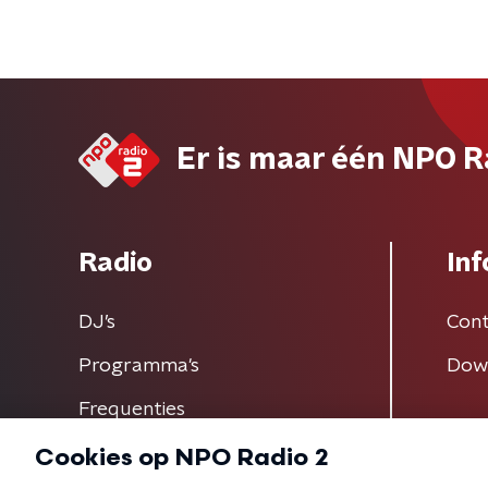
Er is maar één NPO R
Radio
Inf
DJ’s
Cont
Programma's
Dow
Frequenties