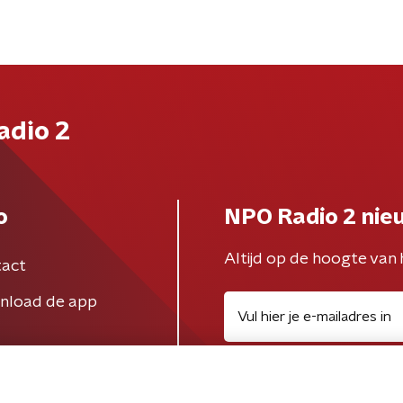
adio 2
o
NPO Radio 2 nie
Altijd op de hoogte van 
act
nload de app