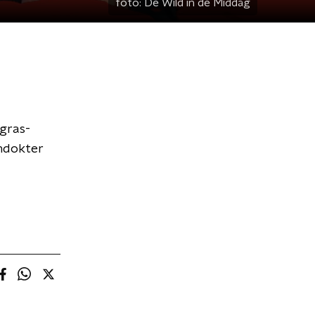
foto:
De Wild in de Middag
 gras-
endokter