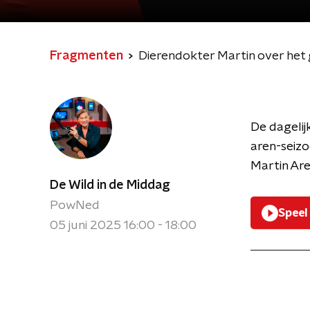
Fragmenten
Dierendokter Martin over het g
De dagelij
aren-seiz
Martin Are
De Wild in de Middag
PowNed
Speel
05 juni 2025 16:00 - 18:00