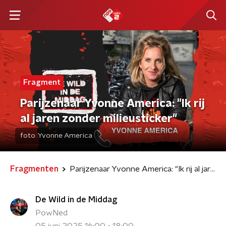
Fragment
Parijzenaar Yvonne America: "Ik rij
al jaren zonder milieusticker"
foto:
Yvonne America
Fragmenten
Parijzenaar Yvonne America: "Ik rij al jaren zonder milieusticker"
De Wild in de Middag
PowNed