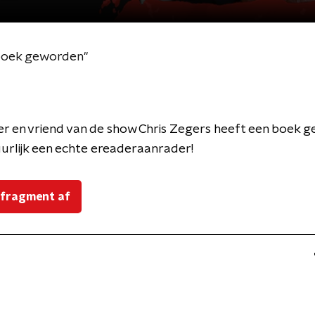
isboek geworden"
r en vriend van de show Chris Zegers heeft een boek g
uurlijk een echte ereaderaanrader!
 fragment af