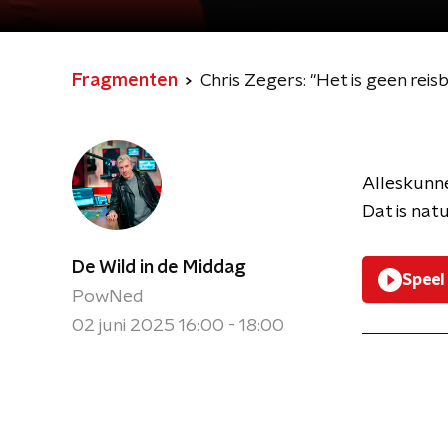
Fragmenten
Chris Zegers: "Het is geen re
Alleskunne
Dat is nat
De Wild in de Middag
Speel
PowNed
02 juni 2025 16:00 - 18:00