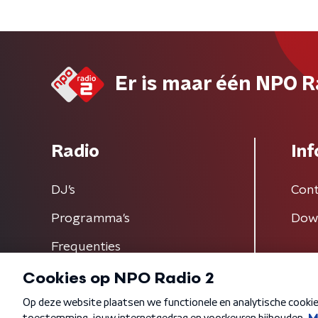
Er is maar één NPO R
Radio
Inf
DJ’s
Cont
Programma's
Dow
Frequenties