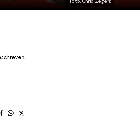
foto:
Chris Zegers
eschreven.