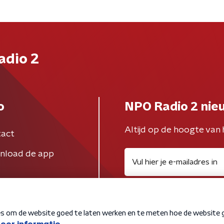
adio 2
o
NPO Radio 2 nie
Altijd op de hoogte van 
act
nload de app