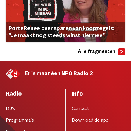
PorteRenee over sparen van koopzegels:
"Je maakt nog steeds winst hiermee"
Alle fragmenten
Er is maar één NPO Radio 2
Radio
Info
DJ’s
Contact
Programma's
Download de app