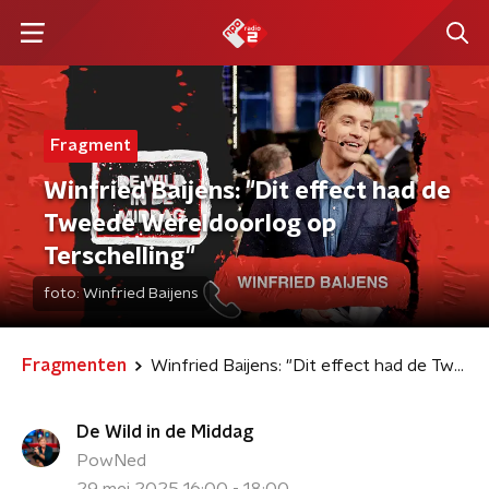
Fragment
Winfried Baijens: "Dit effect had de
Tweede Wereldoorlog op
Terschelling"
foto:
Winfried Baijens
Fragmenten
Winfried Baijens: "Dit effect had de Tweede Wereldoorlog op Terschelling"
De Wild in de Middag
PowNed