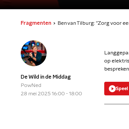
Fragmenten
Ben van Tilburg: "Zorg voor ee
Langgepark
op elektri
bespreken 
De Wild in de Middag
PowNed
Speel
28 mei 2025 16:00 - 18:00