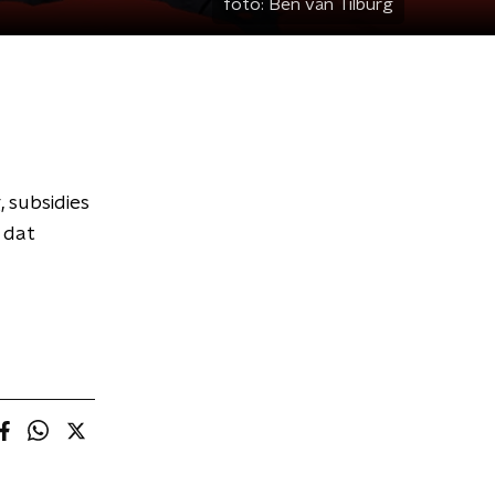
foto:
Ben van Tilburg
 subsidies
 dat