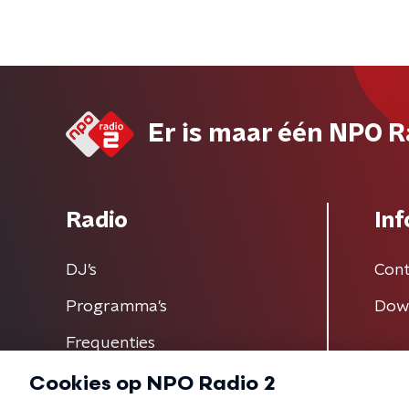
Er is maar één NPO R
Radio
Inf
DJ’s
Cont
Programma's
Dow
Frequenties