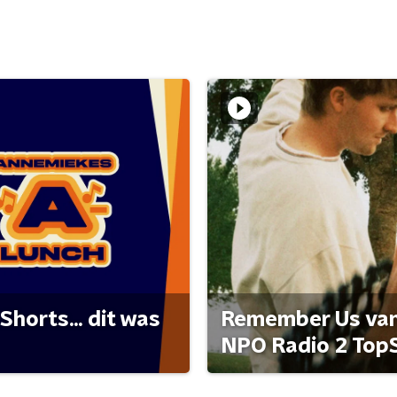
Shorts... dit was
Remember Us van 
NPO Radio 2 Top