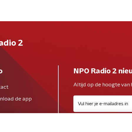
adio 2
o
NPO Radio 2 nie
Altijd op de hoogte van 
act
nload de app