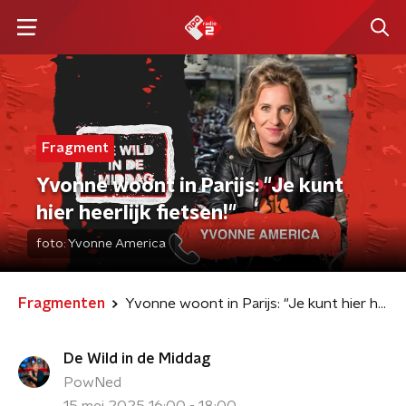
Fragment
Yvonne woont in Parijs: "Je kunt
hier heerlijk fietsen!"
foto:
Yvonne America
Fragmenten
Yvonne woont in Parijs: "Je kunt hier heerlijk fietsen!"
De Wild in de Middag
PowNed