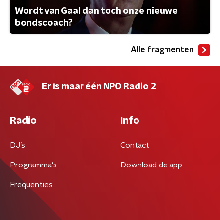
Wordt van Gaal dan toch onze nieuwe
bondscoach?
Alle fragmenten
Er is maar één NPO Radio 2
Radio
Info
DJ’s
Contact
Programma's
Download de app
Frequenties