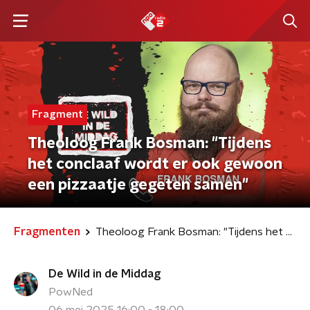
Fragment
Theoloog Frank Bosman: "Tijdens
het conclaaf wordt er ook gewoon
een pizzaatje gegeten samen"
Fragmenten
Theoloog Frank Bosman: "Tijdens het conclaaf wordt er ook gewoon een pizzaatje gegeten samen"
De Wild in de Middag
PowNed