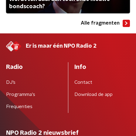
bondscoach?
Alle fragmenten
Er is maar één NPO Radio 2
Radio
Info
DJ’s
Contact
Programma's
Download de app
Frequenties
NPO Radio 2 nieuwsbrief