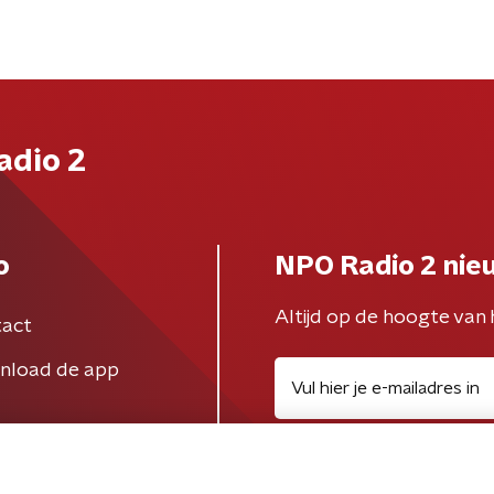
adio 2
o
NPO Radio 2 nie
Altijd op de hoogte van 
act
nload de app