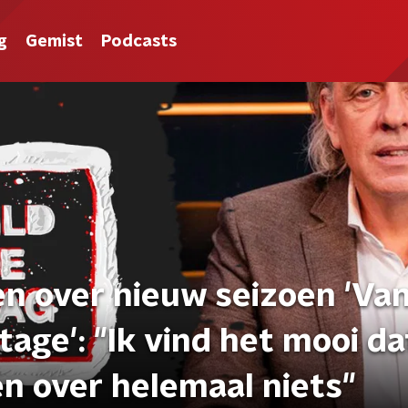
g
Gemist
Podcasts
n over nieuw seizoen 'Va
ge': "Ik vind het mooi da
n over helemaal niets"