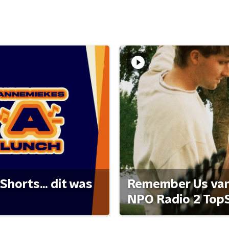
Shorts... dit was
Remember Us van 
NPO Radio 2 Top