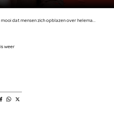
Marcel van Roosmalen over nieuw seizoen 'Van Roosmalen op Reportage': "Ik vind het mooi dat mensen zich opblazen over helemaal niets"
is weer