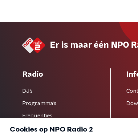
Er is maar één NPO R
Radio
Inf
DJ’s
Cont
Programma's
Dow
Frequenties