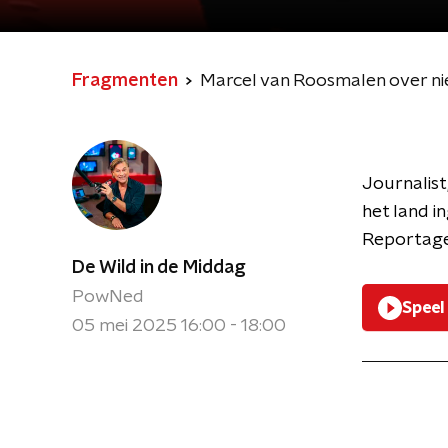
Fragmenten
Journalist
het land 
Reportage’
De Wild in de Middag
PowNed
Speel
05 mei 2025 16:00 - 18:00