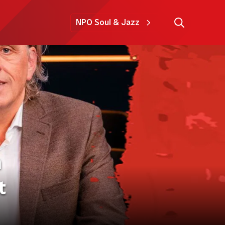
NPO Soul & Jazz
n
t