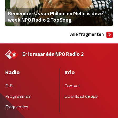
Remember Us van Philine en Melle is deze
week NPO Radio 2 TopSong
Alle fragmenten
Er is maar één NPO Radio 2
Radio
Info
DJ’s
Contact
Programma's
Download de app
Frequenties