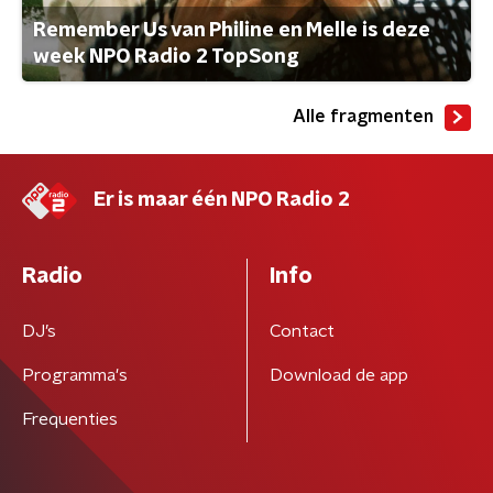
Remember Us van Philine en Melle is deze
week NPO Radio 2 TopSong
Alle fragmenten
Er is maar één NPO Radio 2
Radio
Info
DJ’s
Contact
Programma's
Download de app
Frequenties