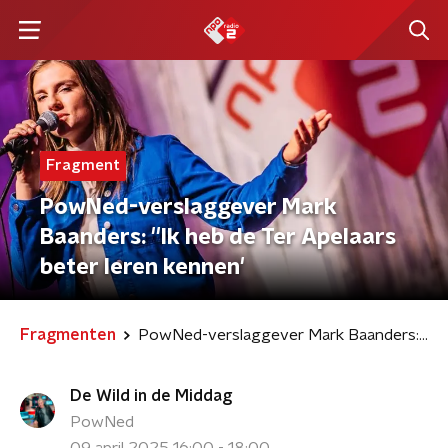
Fragment
PowNed-verslaggever Mark
Baanders: ''Ik heb de Ter Apelaars
beter leren kennen'
Fragmenten
PowNed-verslaggever Mark Baanders: ''Ik heb de Ter Apelaars beter leren kennen'
De Wild in de Middag
PowNed