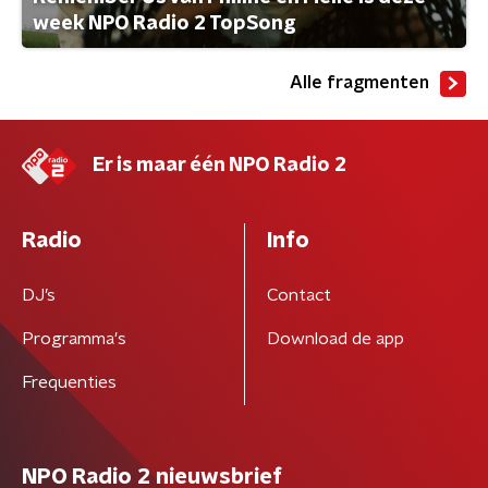
week NPO Radio 2 TopSong
Alle fragmenten
Er is maar één NPO Radio 2
Radio
Info
DJ’s
Contact
Programma's
Download de app
Frequenties
NPO Radio 2 nieuwsbrief