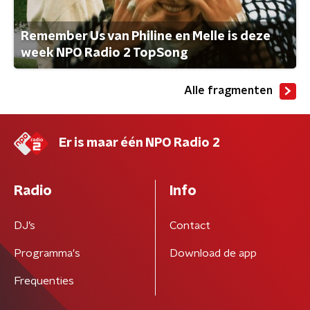
Remember Us van Philine en Melle is deze
week NPO Radio 2 TopSong
Alle fragmenten
Er is maar één NPO Radio 2
Radio
Info
DJ’s
Contact
Programma's
Download de app
Frequenties