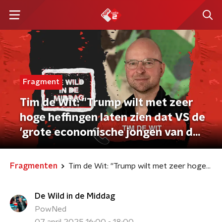
Fragment
Tim de Wit: ''Trump wilt met zeer
hoge heffingen laten zien dat VS de
'grote economische jongen van de
klas' is ''
Fragmenten
Tim de Wit: ''Trump wilt met zeer hoge heffingen laten zien dat VS de 'grote economische jongen van de klas' is ''
De Wild in de Middag
PowNed