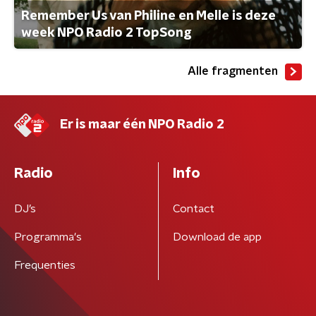
Remember Us van Philine en Melle is deze
week NPO Radio 2 TopSong
Alle fragmenten
Er is maar één NPO Radio 2
Radio
Info
DJ’s
Contact
Programma's
Download de app
Frequenties