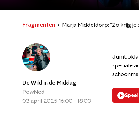
Fragmenten
Marja Middeldorp: "Zo krijg je 
Jumboklant
speciale ac
schoonmaa
De Wild in de Middag
PowNed
Speel
03 april 2025 16:00 - 18:00