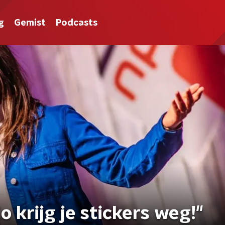
g
Gemist
Podcasts
 krijg je stickers weg!"