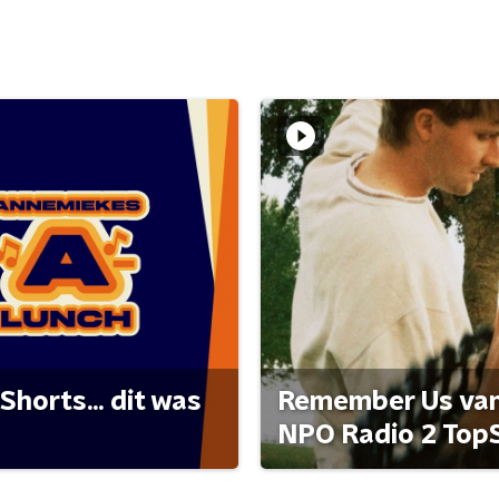
Shorts... dit was
Remember Us van 
NPO Radio 2 Top