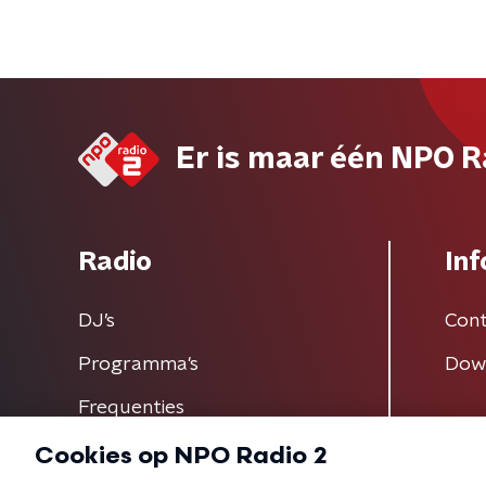
Er is maar één NPO R
Radio
Inf
DJ’s
Cont
Programma's
Dow
Frequenties