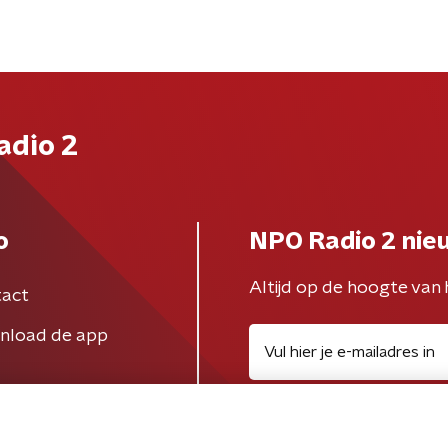
adio 2
o
NPO Radio 2 nie
Altijd op de hoogte van 
act
nload de app