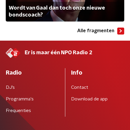
Wordt van Gaal dan toch onze nieuwe
bondscoach?
Alle fragmenten
Er is maar één NPO Radio 2
Radio
Info
DJ’s
Contact
Programma's
Download de app
Frequenties