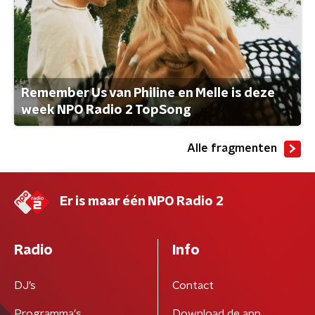
Remember Us van Philine en Melle is deze
week NPO Radio 2 TopSong
Alle fragmenten
Er is maar één NPO Radio 2
Radio
Info
DJ’s
Contact
Programma's
Download de app