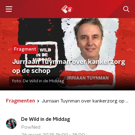
Fragment
Jurriaan Tuynman over kankerzorg
op de schop
foto:
De Wild in de Middag
Fragmenten
Jurriaan Tuynman over kankerzorg op de schop
De Wild in de Middag
PowNed