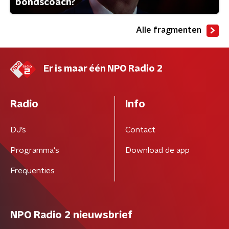
bondscoach?
Alle fragmenten
Er is maar één NPO Radio 2
Radio
Info
DJ’s
Contact
Programma's
Download de app
Frequenties
NPO Radio 2 nieuwsbrief