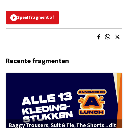
Speel fragment af
Recente fragmenten
Baggy Trousers, Suit & Tie, The Shorts... dit