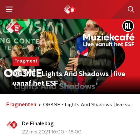
Fragment
OG3NE - Lights And Shadows | live
vanaf het ESF
Fragmenten
OG3NE - Lights And Shadows | live vanaf het ESF
De Finaledag
22 mei 2021 16:00 - 18:00