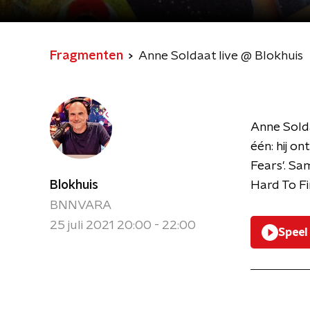
Fragmenten
Anne Soldaat live @ Blokhuis
Anne Solda
één: hij o
Fears'. Sa
Blokhuis
Hard To Fin
BNNVARA
25 juli 2021 20:00 - 22:00
Speel