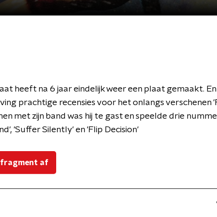
at heeft na 6 jaar eindelijk weer een plaat gemaakt. E
ntving prachtige recensies voor het onlangs verschenen '
men met zijn band was hij te gast en speelde drie nummer
d', 'Suffer Silently' en 'Flip Decision'
 fragment af