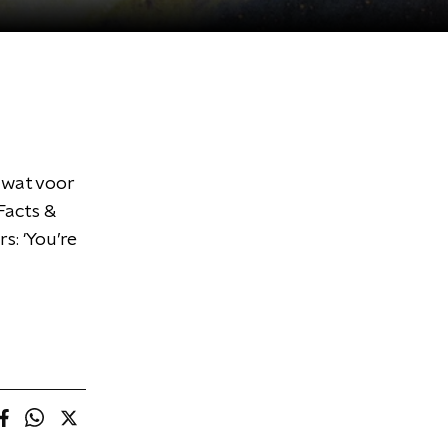
n wat voor
Facts &
s: 'You’re