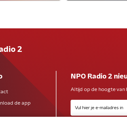
adio 2
o
NPO Radio 2 nie
Altijd op de hoogte van 
act
nload de app