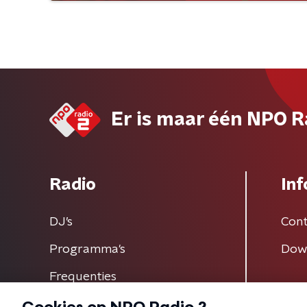
Er is maar één NPO R
Radio
Inf
DJ’s
Cont
Programma's
Dow
Frequenties