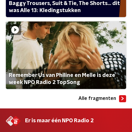
Baggy Trousers, Suit & Tie, The Shorts... dit
was Alle 13: Kledingstukken
Remember Us van Philine en Melle is deze
week NPO Radio 2 TopSong
Alle fragmenten
Er is maar één NPO Radio 2