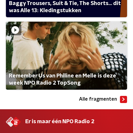
Baggy Trousers, Suit & Tie, The Shorts... dit
was Alle 13: Kledingstukken
Remember Us van Philine en Melle is deze
week NPO Radio 2 TopSong
Alle fragmenten
Er is maar één NPO Radio 2