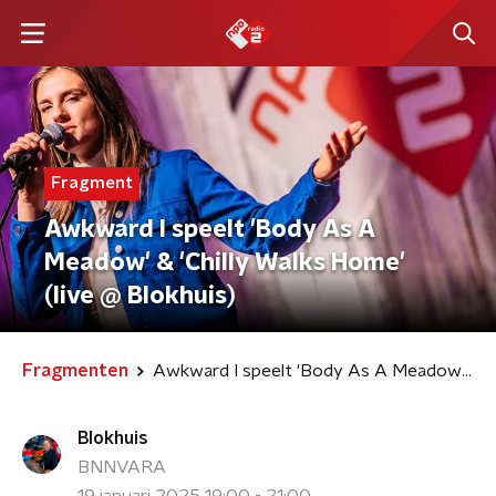
Fragment
Awkward I speelt 'Body As A
Meadow' & 'Chilly Walks Home'
(live @ Blokhuis)
Fragmenten
Awkward I speelt 'Body As A Meadow' & 'Chilly Walks Home' (live @ Blokhuis)
Blokhuis
BNNVARA