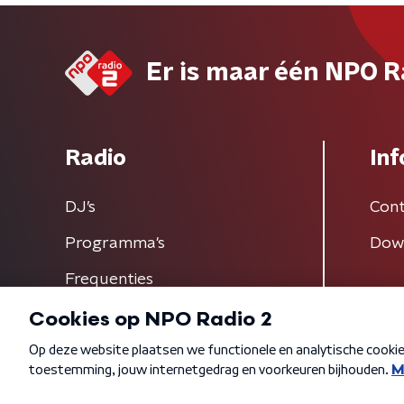
Er is maar één NPO R
Radio
Inf
DJ’s
Cont
Programma's
Dow
Frequenties
Algemene voorwaarden
Privacybeleid