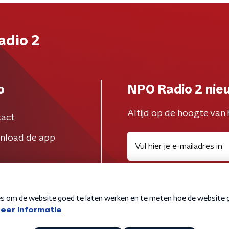
adio 2
o
NPO Radio 2 nie
Altijd op de hoogte van 
act
nload de app