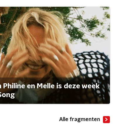
Philine en Melle is deze week
Song
Alle fragmenten