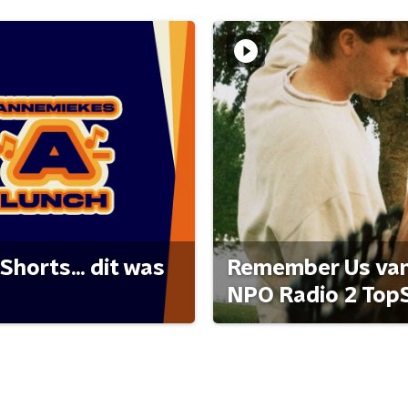
Shorts... dit was
Remember Us van 
NPO Radio 2 Top